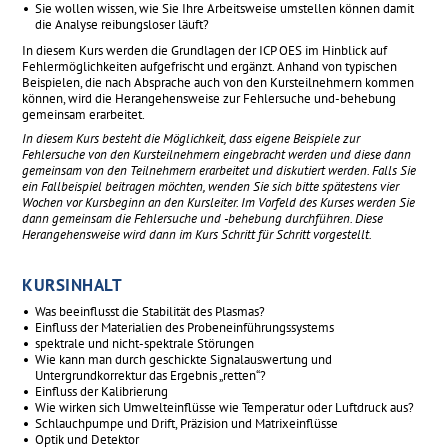
Sie wollen wissen, wie Sie Ihre Arbeitsweise umstellen können damit
die Analyse reibungsloser läuft?
In diesem Kurs werden die Grundlagen der ICP OES im Hinblick auf
Fehlermöglichkeiten aufgefrischt und ergänzt. Anhand von typischen
Beispielen, die nach Absprache auch von den Kursteilnehmern kommen
können, wird die Herangehensweise zur Fehlersuche und-behebung
gemeinsam erarbeitet.
In diesem Kurs besteht die Möglichkeit, dass eigene Beispiele zur
Fehlersuche von den Kursteilnehmern eingebracht werden und diese dann
gemeinsam von den Teilnehmern erarbeitet und diskutiert werden. Falls Sie
ein Fallbeispiel beitragen möchten, wenden Sie sich bitte spätestens vier
Wochen vor Kursbeginn an den Kursleiter. Im Vorfeld des Kurses werden Sie
dann gemeinsam die Fehlersuche und -behebung durchführen. Diese
Herangehensweise wird dann im Kurs Schritt für Schritt vorgestellt.
KURSINHALT
Was beeinflusst die Stabilität des Plasmas?
Einfluss der Materialien des Probeneinführungssystems
spektrale und nicht-spektrale Störungen
Wie kann man durch geschickte Signalauswertung und
Untergrundkorrektur das Ergebnis „retten“?
Einfluss der Kalibrierung
Wie wirken sich Umwelteinflüsse wie Temperatur oder Luftdruck aus?
Schlauchpumpe und Drift, Präzision und Matrixeinflüsse
Optik und Detektor