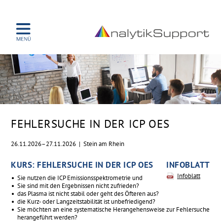
NAVIGATION
ÜBER UNS
ÜBERSPRINGEN
TECHNIKEN
ICP OES
ICP-MS
AUFSCHLUSSTECHNIK
FT-IR
TEAM
KURSE
FEHLERSUCHE IN DER ICP OES
REFERENZEN
KONTAKT
26.11.2026–27.11.2026
|
Stein am Rhein
KURS: FEHLERSUCHE IN DER ICP OES
INFOBLATT
Infoblatt
Sie nutzen die ICP Emissionsspektrometrie und
Sie sind mit den Ergebnissen nicht zufrieden?
das Plasma ist nicht stabil oder geht des Öfteren aus?
die Kurz- oder Langzeitstabilität ist unbefriedigend?
Sie möchten an eine systematische Herangehensweise zur Fehlersuche
herangeführt werden?